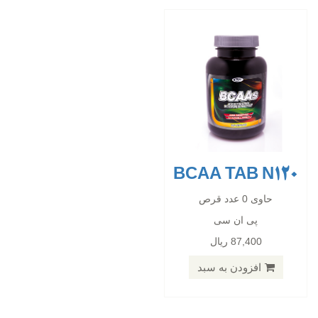
BCAA TAB N120
ARGININE COMPLEX TAB N90
حاوی 0 عدد قرص
پی ان سی
حاوی 0 عدد قرص
87,400 ریال
پی ان سی
87,400 ریال
افزودن به سبد
افزودن به سبد