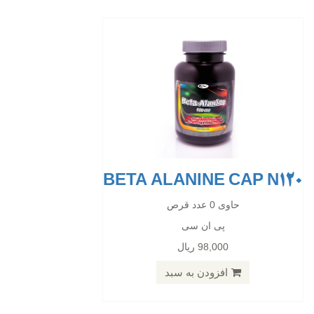
BETA ALANINE CAP N120
BCAA TAB N120
حاوی 0 عدد قرص
پی ان سی
حاوی 0 عدد قرص
98,000 ریال
پی ان سی
87,400 ریال
افزودن به سبد
افزودن به سبد