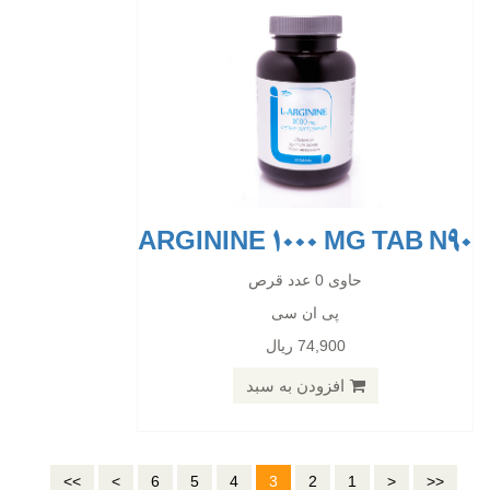
ARGININE 1000 MG TAB N90
حاوی 0 عدد قرص
پی ان سی
74,900 ریال
افزودن به سبد
>>
>
6
5
4
3
2
1
<
<<