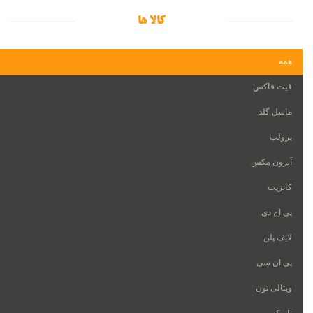
کالا ها
همه
فیت فاکس
ماسل گلد
پرولب
آیرون مکس
کانزپت
پی اچ دی
لایف پلن
پی ان سی
ویتالی تون