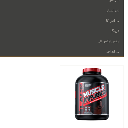
ناترکس
ژن استار
MUSCLE INFUSION
بی اس کا
حاوی 0 عدد قرص
فرینگ
ناترکس
ایکس ایکس ال
810,000 ریال
پی اند اف
افزودن به سبد