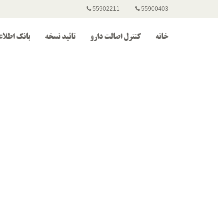
55902211
55900403
خانه
کنترل اصالت دارو
تائید نسخه
بانک اطلاع