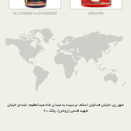
GLUTAMINE 100G POWDER
KREATIN
شهر ری، خیابان فدائیان اسلام، نرسیده به میدان شاه عبدالعظیم، ابتدای خیابان
شهید قدمی (روشن)، پلاک 20