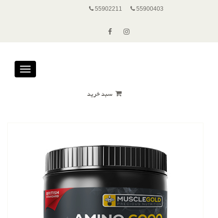
55902211
55900403
Toggle
avigation
سبد خرید