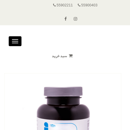
55902211
55900403
Toggle
avigation
سبد خرید