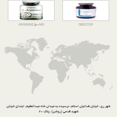
ARGININE 500 MG
OBESTOP
شهر ری، خیابان فدائیان اسلام، نرسیده به میدان شاه عبدالعظیم، ابتدای خیابان
شهید قدمی (روشن)، پلاک 20