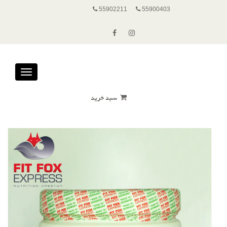
55902211
55900403
Toggle
avigation
سبد خرید