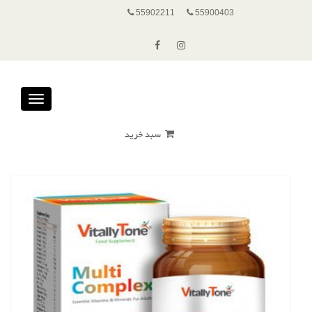
55902211
55900403
Toggle
avigation
سبد خرید