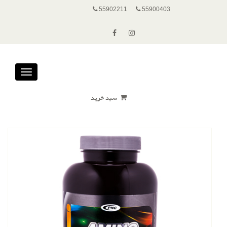
55902211
55900403
Toggle
avigation
سبد خرید