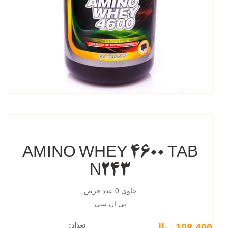
AMINO WHEY 4600 TAB
N243
حاوی 0 عدد قرص
پی ان سی
تعداد:
108,400 ریال