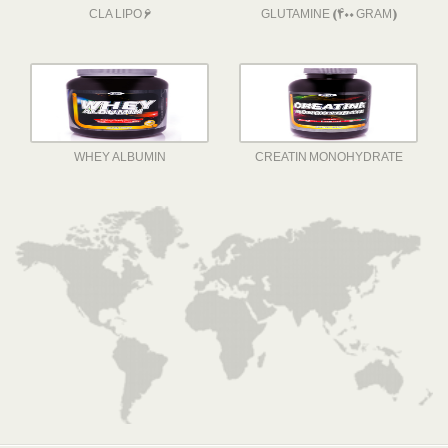
CLA LIPO 6
GLUTAMINE (400 GRAM)
WHEY ALBUMIN
CREATIN MONOHYDRATE